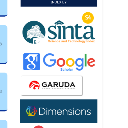
INDEX BY:
8
3