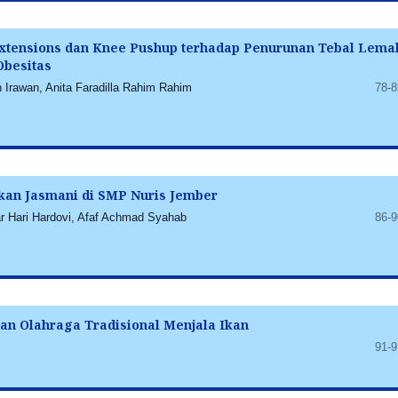
xtensions dan Knee Pushup terhadap Penurunan Tebal Lema
Obesitas
Irawan, Anita Faradilla Rahim Rahim
78-8
ikan Jasmani di SMP Nuris Jember
r Hari Hardovi, Afaf Achmad Syahab
86-9
an Olahraga Tradisional Menjala Ikan
91-9