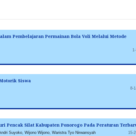
 dalam Pembelajaran Permainan Bola Voli Melalui Metode
1-
Motorik Siswa
8-1
uri Pencak Silat Kabupaten Ponorogo Pada Peraturan Terbar
ndri Suyoko, Wijono Wijono, Waristra Tyo Nirwansyah
15-2