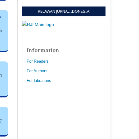
RELAWAN JURNAL IDONESIA:
k
5
Information
For Readers
For Authors
0
For Librarians
7