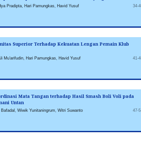
a Pradipta, Hari Pamungkas, Havid Yusuf
34-4
mitas Superior Terhadap Kekuatan Lengan Pemain Klub
 Mu'arifudin, Hari Pamungkas, Havid Yusuf
41-4
dinasi Mata Tangan terhadap Hasil Smash Boli Voli pada
mani Untan
Bafadal, Wiwik Yunitaningrum, Witri Suwanto
47-5