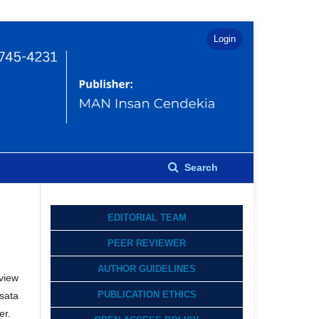
Login
Search
EDITORIAL TEAM
PEER REVIEWER
AUTHOR GUIDELINES
view
PUBLICATION ETHICS
sata
er.