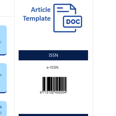
7
ISSN
e-ISSN:
4
u
0