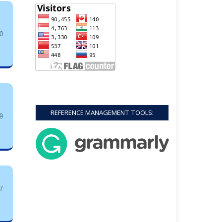
0
REFERENCE MANAGEMENT TOOLS:
9
7