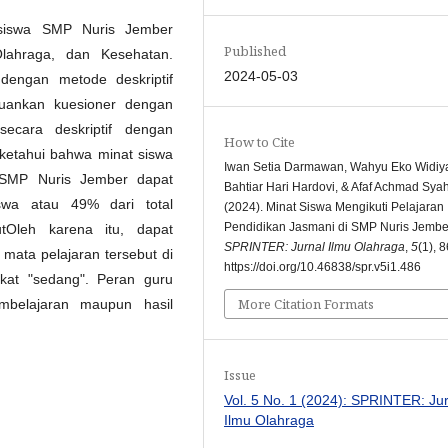
t siswa SMP Nuris Jember
Published
Olahraga, dan Kesehatan.
2024-05-03
dengan metode deskriptif
guankan kuesioner dengan
secara deskriptif dengan
How to Cite
iketahui bahwa minat siswa
Iwan Setia Darmawan, Wahyu Eko Widiya
 SMP Nuris Jember dapat
Bahtiar Hari Hardovi, & Afaf Achmad Sya
swa atau 49% dari total
(2024). Minat Siswa Mengikuti Pelajaran
Pendidikan Jasmani di SMP Nuris Jembe
tOleh karena itu, dapat
SPRINTER: Jurnal Ilmu Olahraga
,
5
(1), 
mata pelajaran tersebut di
https://doi.org/10.46838/spr.v5i1.486
at "sedang". Peran guru
More Citation Formats
mbelajaran maupun hasil
Issue
Vol. 5 No. 1 (2024): SPRINTER: Ju
Ilmu Olahraga