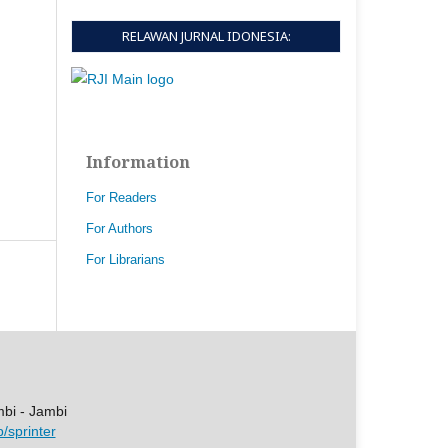
RELAWAN JURNAL IDONESIA:
Information
For Readers
For Authors
For Librarians
mbi - Jambi
p/sprinter