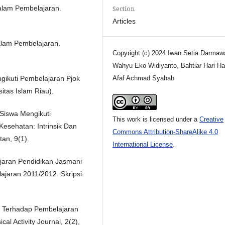
Section
alam Pembelajaran.
Articles
alam Pembelajaran.
Copyright (c) 2024 Iwan Setia Darmaw
Wahyu Eko Widiyanto, Bahtiar Hari Ha
Afaf Achmad Syahab
ngikuti Pembelajaran Pjok
itas Islam Riau).
i Siswa Mengikuti
This work is licensed under a
Creative
esehatan: Intrinsik Dan
Commons Attribution-ShareAlike 4.0
an, 9(1).
International License
.
jaran Pendidikan Jasmani
jaran 2011/2012. Skripsi.
MP Terhadap Pembelajaran
 Activity Journal, 2(2),