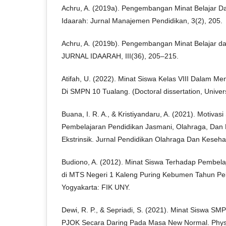
Achru, A. (2019a). Pengembangan Minat Belajar D
Idaarah: Jurnal Manajemen Pendidikan, 3(2), 205.
Achru, A. (2019b). Pengembangan Minat Belajar d
JURNAL IDAARAH, III(36), 205–215.
Atifah, U. (2022). Minat Siswa Kelas VIII Dalam Me
Di SMPN 10 Tualang. (Doctoral dissertation, Univers
Buana, I. R. A., & Kristiyandaru, A. (2021). Motivas
Pembelajaran Pendidikan Jasmani, Olahraga, Dan K
Ekstrinsik. Jurnal Pendidikan Olahraga Dan Kesehat
Budiono, A. (2012). Minat Siswa Terhadap Pembela
di MTS Negeri 1 Kaleng Puring Kebumen Tahun Pela
Yogyakarta: FIK UNY.
Dewi, R. P., & Sepriadi, S. (2021). Minat Siswa S
PJOK Secara Daring Pada Masa New Normal. Physical