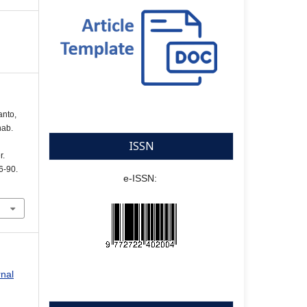
nto,
hab.
ISSN
r.
86-90.
e-ISSN:
rnal