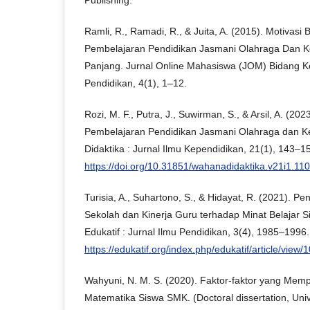
Ramli, R., Ramadi, R., & Juita, A. (2015). Motivasi
Pembelajaran Pendidikan Jasmani Olahraga Dan K
Panjang. Jurnal Online Mahasiswa (JOM) Bidang 
Pendidikan, 4(1), 1–12.
Rozi, M. F., Putra, J., Suwirman, S., & Arsil, A. (20
Pembelajaran Pendidikan Jasmani Olahraga dan 
Didaktika : Jurnal Ilmu Kependidikan, 21(1), 143–1
https://doi.org/10.31851/wahanadidaktika.v21i1.11
Turisia, A., Suhartono, S., & Hidayat, R. (2021).
Sekolah dan Kinerja Guru terhadap Minat Belajar S
Edukatif : Jurnal Ilmu Pendidikan, 3(4), 1985–1996
https://edukatif.org/index.php/edukatif/article/view/
Wahyuni, N. M. S. (2020). Faktor-faktor yang Memp
Matematika Siswa SMK. (Doctoral dissertation, Uni