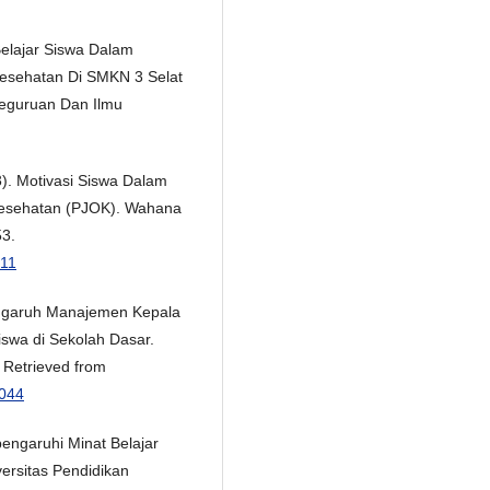
 Belajar Siswa Dalam
esehatan Di SMKN 3 Selat
Keguruan Dan Ilmu
23). Motivasi Siswa Dalam
Kesehatan (PJOK). Wahana
53.
011
 Pengaruh Manajemen Kepala
iswa di Sekolah Dasar.
. Retrieved from
1044
engaruhi Minat Belajar
versitas Pendidikan