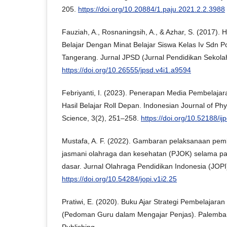
205.
https://doi.org/10.20884/1.paju.2021.2.2.3988
Fauziah, A., Rosnaningsih, A., & Azhar, S. (2017).
Belajar Dengan Minat Belajar Siswa Kelas Iv Sdn P
Tangerang. Jurnal JPSD (Jurnal Pendidikan Sekolah
https://doi.org/10.26555/jpsd.v4i1.a9594
Febriyanti, I. (2023). Penerapan Media Pembelaja
Hasil Belajar Roll Depan. Indonesian Journal of Ph
Science, 3(2), 251–258.
https://doi.org/10.52188/ij
Mustafa, A. F. (2022). Gambaran pelaksanaan pem
jasmani olahraga dan kesehatan (PJOK) selama pa
dasar. Jurnal Olahraga Pendidikan Indonesia (JOPI
https://doi.org/10.54284/jopi.v1i2.25
Pratiwi, E. (2020). Buku Ajar Strategi Pembelajara
(Pedoman Guru dalam Mengajar Penjas). Palemba
Publishing.