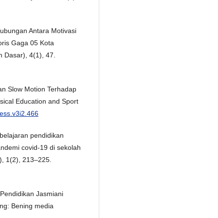
 Hubungan Antara Motivasi
oris Gaga 05 Kota
 Dasar), 4(1), 47.
ran Slow Motion Terhadap
ysical Education and Sport
pess.v3i2.466
belajaran pendidikan
ndemi covid-19 di sekolah
), 1(2), 213–225.
n Pendidikan Jasmiani
ng: Bening media