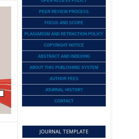
OPEN ACCESS POLICY
PEER REVIEW PROCESS
FOCUS AND SCOPE
PLAGIARISM AND RETRACTION POLICY
COPYRIGHT NOTICE
ABSTRACT AND INDEXING
ABOUT THIS PUBLISHING SYSTEM
AUTHOR FEES
JOURNAL HISTORY
CONTACT
JOURNAL TEMPLATE