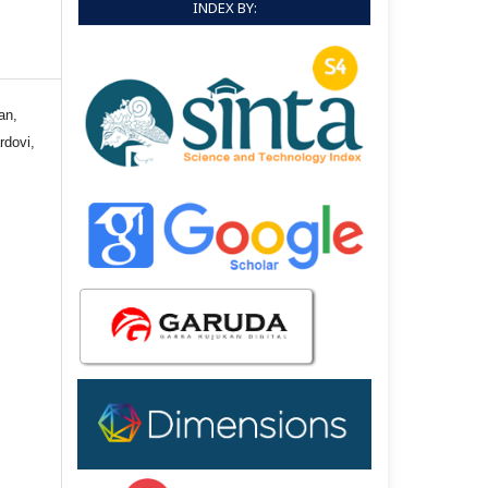
INDEX BY:
an,
rdovi,