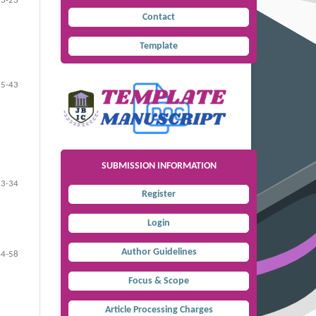
13-23
Contact
Template
35-43
SUBMISSION INFORMATION
23-34
Register
Login
Author Guidelines
44-58
Focus & Scope
Article Processing Charges