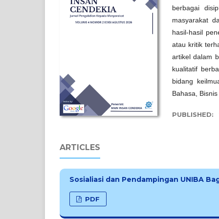
berbagai disi
masyarakat dan
hasil-hasil pen
atau kritik terh
artikel dalam b
kualitatif be
bidang keilmu
Bahasa, Bisnis
PUBLISHED:
ARTICLES
Sosialiasi dan Pendampingan UNIBA Bagi
PDF