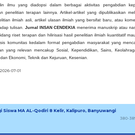
plin ilmu yang diadopsi dalam berbagai aktivitas pengabdian ke
 penelitian terapan lainnya. Artikel-artikel yang dipublikasikan meli
elitian ilmiah asli, artikel ulasan ilmiah yang bersifat baru, atau kom
adap tulisan.
Jurnal INSAN CENDEKIA
menerima manuskrip atau na
idang riset terapan dan hilirisasi hasil penelitian ilmiah kuantitatif m
rbasis komunitas kedalam format pengabdian masyarakat yang menc
an yang relevan mencakup Sosial, Kependidikan, Sains, Keolahrag
 dan Ekonomi, Teknik dan Kejuruan, Kesenian.
2026-07-01
 Siswa MA AL-Qodiri 8 Kelir, Kalipuro, Banyuwangi
380-38