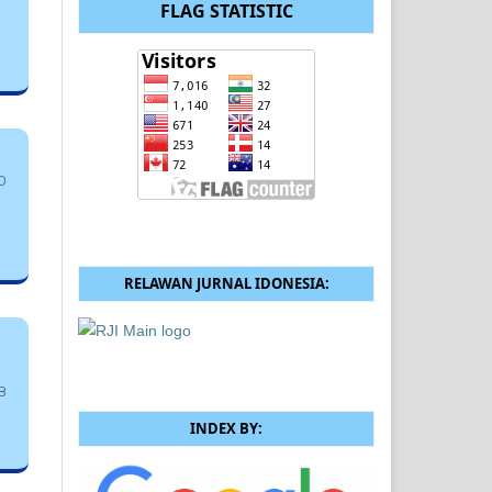
FLAG STATISTIC
0
RELAWAN JURNAL IDONESIA:
8
INDEX BY: