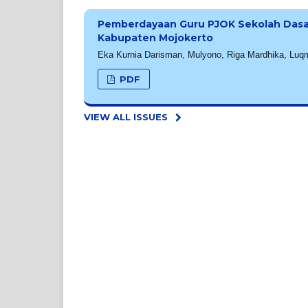
Pemberdayaan Guru PJOK Sekolah Dasar m
Kabupaten Mojokerto
Eka Kurnia Darisman, Mulyono, Riga Mardhika, Lu
PDF
VIEW ALL ISSUES