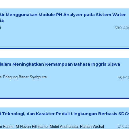
Air Menggunakan Module PH Analyzer pada Sistem Water
ia
i
390-40
 dalam Meningkatkan Kemampuan Bahasa Inggris Siswa
mas Priagung Banar Syahputra
401-41
si Teknologi, dan Karakter Peduli Lingkungan Berbasis SDG
 Fahmi, M Novan Fithrianto, Mufid Andrianata, Raihan Wishal
413-42