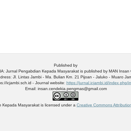
Published by
: Jurnal Pengabdian Kepada Masyarakat is published by MAN Insan
ddress: Jl. Lintas Jambi - Ma. Bulian Km. 21 Pijoan - Jaluko - Muaro Ja
s://icjambi.sch.id - Journal website:
https://jurnal.icjambi.id/index.php
Email: insan.cendekia.pengmas@gmail.com
n Kepada Masyarakat
is licensed under a
Creative Commons Attribution