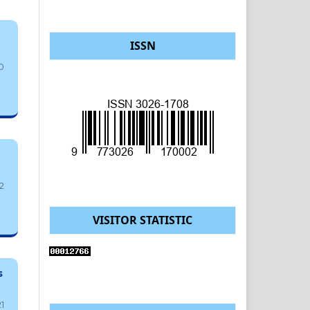
ISSN
0
2
VISITOR STATISTIC
s
1