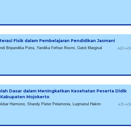
iterasi Fisik dalam Pembelajaran Pendidikan Jasmani
 Bripandika Putra, Yandika Fefrian Rosmi, Gatot Margisal
422-43
ah Dasar dalam Meningkatkan Kesehatan Peserta Didik
i Kabupaten Mojokerto
 Akbar Harmono, Shandy Pieter Pelamonia, Luqmanul Hakim
431-43