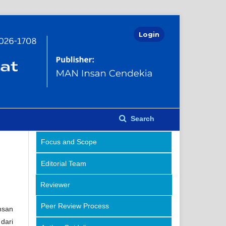
Login
Search
Focus and Scope
Editorial Team
Reviewer
Peer Review Process
nsan
dari