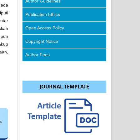
Author Guidelines
pada
puti
Publication Ethics
entar
Open Access Policy
skah
aupun
Copyright Notice
akup
aan,
Author Fees
JOURNAL TEMPLATE
9