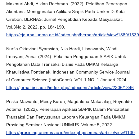
Makmuri Ahdi, Hildan Rochman. (2022). Pelatihan Penerapan
Akuntansi Menggunakan Aplikasi Siapik Pada Umkm Di Kota
Cirebon. BERNAS: Jurnal Pengabdian Kepada Masyarakat.
Vol.3No 2, 2022, pp. 184-190.
https://ejournal.unma.ac.id/index.php/bernas/article/view/1889/1539
Nurfia Oktaviani Syamsiah, Nila Hardi, Lisnawanty, Windi
Irmayani, Anna. (2024). Pelatihan Penggunaan SIAPIK Untuk
Pengolahan Data Transaksi Bisnis Pada UMKM Keluarga
Khatulistiwa Pontianak. Indonesian Community Service Journal
of Computer Science (IndoComs). VOL 1 NO. 1 Januari 2024.
https://jurnal.bsi.ac.id/index.php/indocoms/article/view/2306/1346
Priska Mawuntu, Meidy Kuron, Magdalena Makalalag, Reynaldo
Aotama. (2022). Penerapan Aplikasi SIAPIK Dalam Pencatatan
Transaksi Dan Penyusunan Laporan Keuangan Pada UMKM.
Prosiding Seminar Nasional UNIMUS. Volume 5, 2022.
https://prosiding.unimus.ac.id/index.php/semnas/article/view/1130