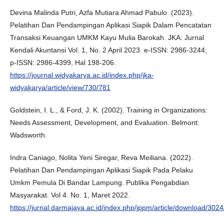
Devina Malinda Putri, Azfa Mutiara Ahmad Pabulo .(2023).
Pelatihan Dan Pendampingan Aplikasi Siapik Dalam Pencatatan
Transaksi Keuangan UMKM Kayu Mulia Barokah. JKA: Jurnal
Kendali Akuntansi Vol. 1, No. 2 April 2023. e-ISSN: 2986-3244;
p-ISSN: 2986-4399, Hal 198-206.
https://journal.widyakarya.ac.id/index.php/jka-
widyakarya/article/view/730/781
Goldstein, I. L., & Ford, J. K. (2002). Training in Organizations:
Needs Assessment, Development, and Evaluation. Belmont:
Wadsworth.
Indra Caniago, Nolita Yeni Siregar, Reva Meiliana. (2022).
Pelatihan Dan Pendampingan Aplikasi Siapik Pada Pelaku
Umkm Pemula Di Bandar Lampung. Publika Pengabdian
Masyarakat. Vol 4. No. 1, Maret 2022.
https://jurnal.darmajaya.ac.id/index.php/jppm/article/download/302