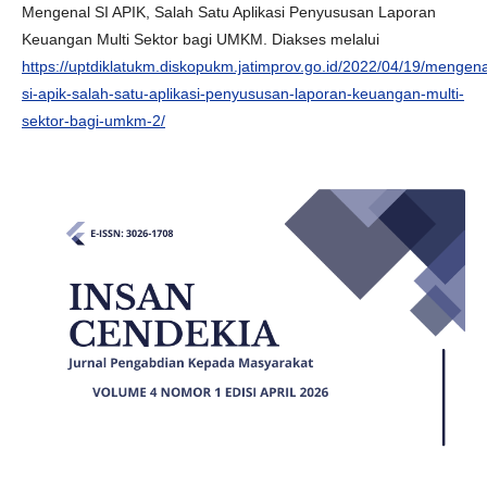
Mengenal SI APIK, Salah Satu Aplikasi Penyususan Laporan
Keuangan Multi Sektor bagi UMKM. Diakses melalui
https://uptdiklatukm.diskopukm.jatimprov.go.id/2022/04/19/mengena
si-apik-salah-satu-aplikasi-penyususan-laporan-keuangan-multi-
sektor-bagi-umkm-2/