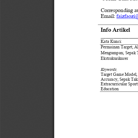
Correspond
i
ng 
a
Ema
i
l:
faizfaoz
I
nfo Art
i
kel
______________
Kata Kunc
i
:
Permainan Target
; 
A
Mengumpan
;
Sepak 
Ekstrakurikurer 
Keywords
:
Targ
et Game Model
;
Accuracy
;
Sepak Ta
Extracurricular Spo
rt
Education