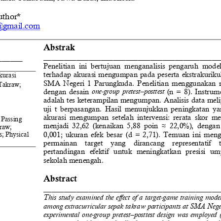
uthor*
i@gmail.com
Abstr
ak
_________________________________
__________
__
____
Penelitian  ini  bertujuan  menganalisis  pengaruh  model
terhadap akurasi mengumpan pada peserta ekstrakurikul
kurasi 
SMA  Negeri  1  Parungkuda.  Penelitian  menggunakan  
Takraw
; 
dengan  desain 
(n  =  8)
.  Instru
one
-
group  pretest
–
posttest
adalah tes keterampilan mengumpan. Analisis data melip
uji  t  berpasangan.  Hasil  menunjukkan  peningkatan  y
akurasi  mengumpan  setelah  intervensi:  rerata  skor  me
Passing 
menjadi  32,62  (ke
naikan  5,88  poin  ≈  22,0%),  dengan  
kraw
; 
0,001;  ukuran  efek  besar  (d  =  2,71).  Temuan  ini  me
s
; 
Physical 
permainan    target    yang    dirancang    representatif   
pertandingan   efektif   untuk   meningkatkan   presisi   um
sek
olah menengah
.
Abstra
ct
___________________________________
________
This  study  examined  the  effect  of  a target
-
game  training  model
among extracurricular sepak takraw participants at SMA Neg
experimental  one
-
group  pretest
–
posttest  design  was  employed  (n