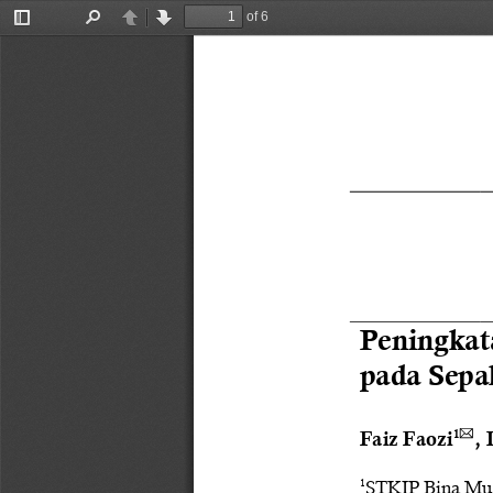
of 6
Toggle
Find
Previous
Next
Sidebar
Peningkat
pada 
Sepa

1
Faiz Faozi
,
STKIP Bina Mut
1