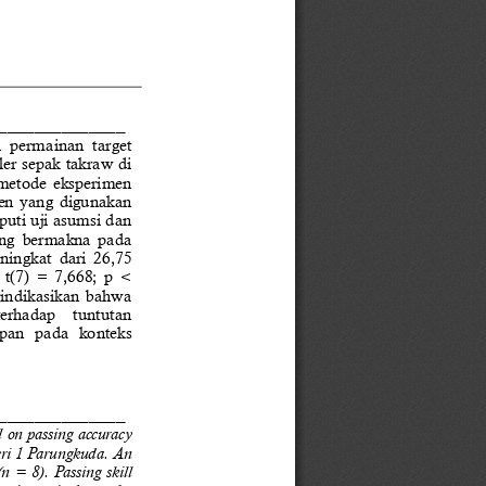
______________
  permainan  target 
er sepak takraw di 
metode  eksperimen 
men  yang  digunakan 
uti uji asumsi dan 
ang  bermakna  pada 
ningkat  dari  26,75 
t(7)  =  7,668;  p  < 
ngindikasikan  bahwa 
 terhadap    tuntutan 
pan   pada   konteks 
______________
  on passing  accuracy 
eri 1 Parungkuda. An 
  =  8).  Passing  skill 