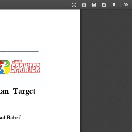
Current
Presentation
Open
Print
Download
Too
View
Mode
an  Target 
1
ul Bahri