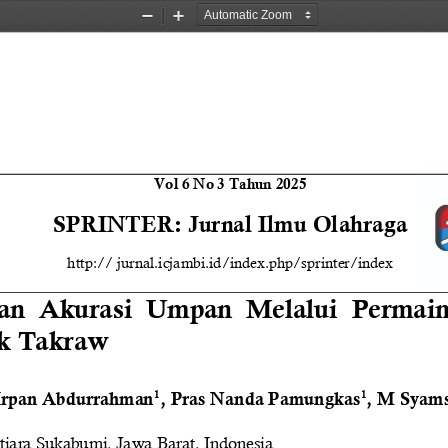
Zoom
Zoom
Out
In
Vol 
6
No 
3
Tahun 202
5
SPRI
N
TER
: Jurnal Ilmu Olahraga
http://
jurnal.icjambi.id/index.php/sprinter/index
an  Akurasi  Umpan  Melalui  Permain
k Takraw
1
1
Irpan Abdurrahman
,
Pras Nanda Pamungkas
, M Syams
iara Sukabumi, Jawa 
Barat, Indonesia