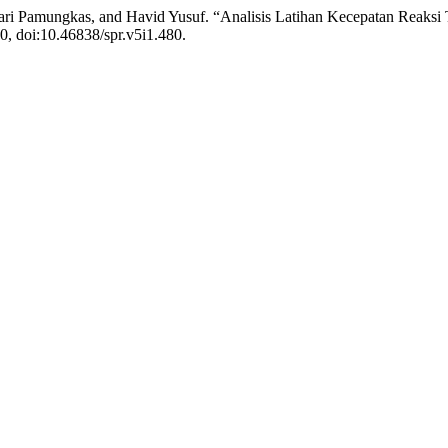
ri Pamungkas, and Havid Yusuf. “Analisis Latihan Kecepatan Reak
40, doi:10.46838/spr.v5i1.480.