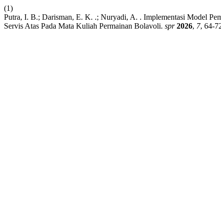
(1)
Putra, I. B.; Darisman, E. K. .; Nuryadi, A. . Implementasi Model 
Servis Atas Pada Mata Kuliah Permainan Bolavoli.
spr
2026
,
7
, 64-7