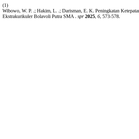
(1)
Wibowo, W. P. .; Hakim, L. .; Darisman, E. K. Peningkatan Ketep
Ekstrakurikuler Bolavoli Putra SMA .
spr
2025
,
6
, 573-578.