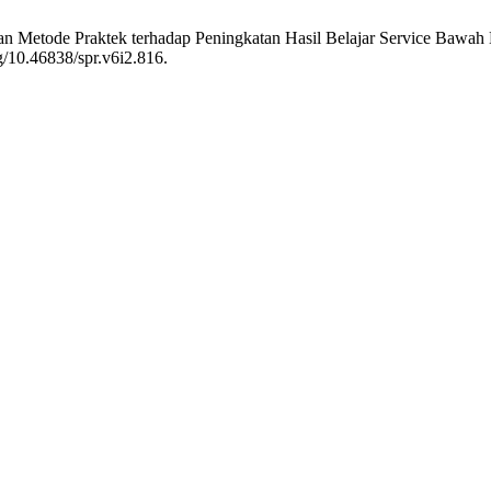
n Metode Praktek terhadap Peningkatan Hasil Belajar Service Baw
g/10.46838/spr.v6i2.816.