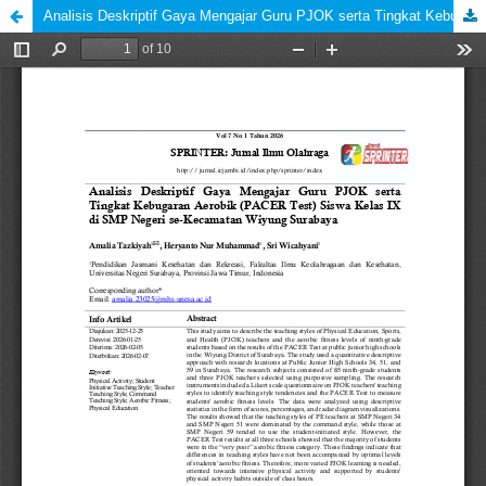
Analisis Deskriptif Gaya Mengajar Guru PJOK serta Tingkat Kebugaran Aerobik (PACER Test) Siswa Kelas IX di SMP Negeri se-Kecamatan Wiyung Surabaya