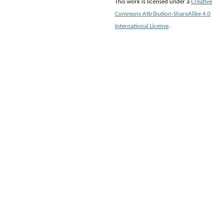
This work is licensed under a
Creative
Commons Attribution-ShareAlike 4.0
International License
.