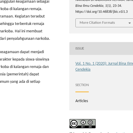
NARKOBA DI KALANGAN REMAJA.
Jurn
keunggulan keagamaan sebagai
Bina Ilmu Cendekia
,
1
(1), 23-34.
koba di kalangan remaja.
https://doi.org/10.46838/jbic.v1i1.3
sramaan. Kegiatan tersebut
More Citation Formats
 sehingga terbentuk remaja
i narkoba. Hal ini membuat
 dari penyalahgunaan narkoba.
ISSUE
n keagamaan dapat menjadi
arakter kepada siswa-siswinya
Vol. 1 No. 1 (2020): Jurnal Bina Ilm
rkoba di kalangan remaja dan
Cendekia
esia (pemerintah) dapat
mum yang ada di setiap
SECTION
Articles