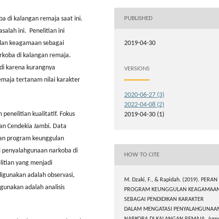
PUBLISHED
ba di kalangan remaja saat ini.
alah ini. Penelitian ini
ulan keagamaan sebagai
2019-04-30
rkoba di kalangan remaja.
adi karena kurangnya
VERSIONS
emaja tertanam nilai karakter
2020-06-27 (3)
2022-04-08 (2)
 penelitian kualitatif. Fokus
2019-04-30 (1)
san Cendekia Jambi. Data
ran program keunggulan
 penyalahgunaan narkoba di
HOW TO CITE
litian yang menjadi
igunakan adalah observasi,
M. Dzaki, F., & Rapidah. (2019). PERAN
gunakan adalah analisis
PROGRAM KEUNGGULAN KEAGAMAA
SEBAGAI PENDIDIKAN KARAKTER
DALAM MENGATASI PENYALAHGUNAA